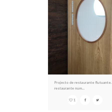
RESTAURANTE FLUTUA
Arquitectura & design
Hotelar
Interiores
Projecto de restaurante flutuante
restaurante num...
1