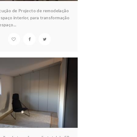
cução de Projecto de remodelação
spaço interior, para transformação
spaço...
PARTAMENTO S. VOUGA
quitectura & design
Interiores