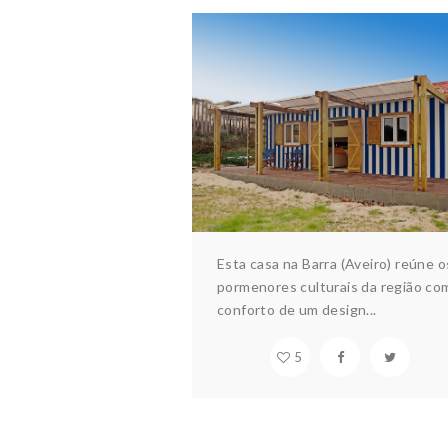
CASA DA BARRA
Arquitectura & design
Constru
Interiores
Esta casa na Barra (Aveiro) reúne o
pormenores culturais da região co
conforto de um design...
5