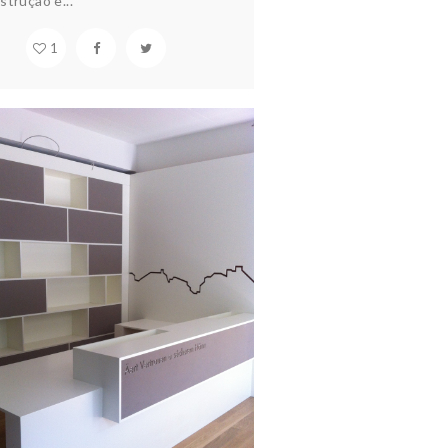
trução e...
1
FOYER – LUXEMBOURG
quitectura & design
Construção
Interiores