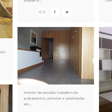
simples e...
Cons
3
MORADIA 1
rior
Arquitectura & design
Construção
Habitação
Ar
Interior de moradia: trabalhos de
acabamentos, pinturas e carpintarias
em...