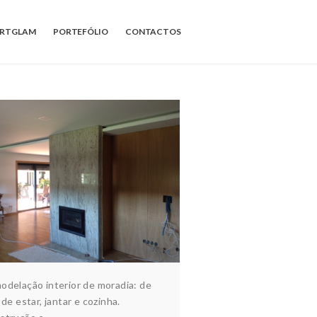
ARTGLAM
PORTEFÓLIO
CONTACTOS
MORADIA 2
quitectura & design
Habitação
Interiores
odelação interior de moradia: de
 de estar, jantar e cozinha.