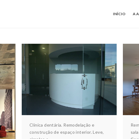
INÍCIO
A 
CLÍNICA DENTÁRIA
Arquitectura & design
Construção
Ar
Interiores
ÇÃO
res
Clínica dentária. Remodelação e
Rem
construção de espaço interior. Leve,
sala