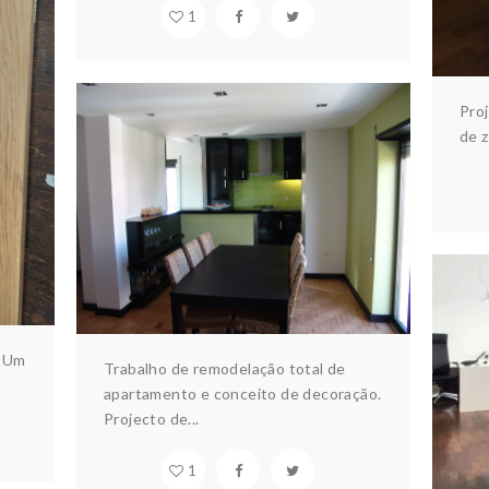
1
NTE
ia
Pro
de z
APARTAMENTO ÁGUEDA
Arquitectura & design
Habitação
Interiores
. Um
Trabalho de remodelação total de
Ar
H
apartamento e conceito de decoração.
Projecto de...
1