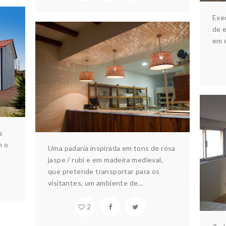
Exe
de e
em e
ção
PADARIA
Arquitectura & design
Construção
Interiores
s
m o
A
Uma padaria inspirada em tons de rosa
Ar
jaspe / rubi e em madeira medieval,
que pretende transportar para os
visitantes, um ambiente de...
2