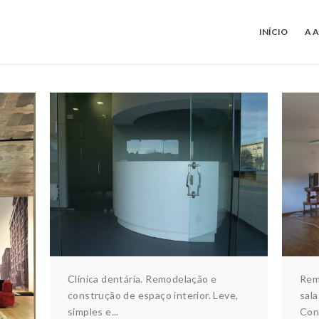
INÍCIO
A 
CLÍNICA DENTÁRIA
Arquitectura & design
Construção
Ar
Interiores
ÇÃO
res
Clínica dentária. Remodelação e
Rem
construção de espaço interior. Leve,
sala
simples e...
Cons