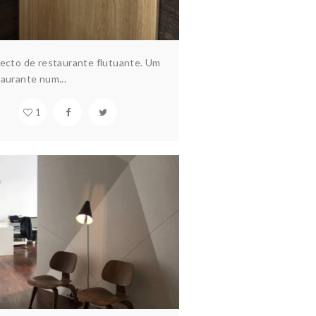
jecto de restaurante flutuante. Um
aurante num...
1
WALL 3D…
quitectura & design
Construção
abitação
Hotelaria
Interiores