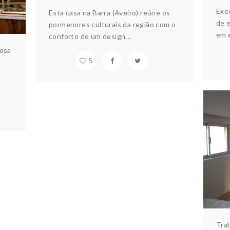
Exe
Esta casa na Barra (Aveiro) reúne os
de e
pormenores culturais da região com o
em e
conforto de um design...
rosa
5
A
Ar
Tra