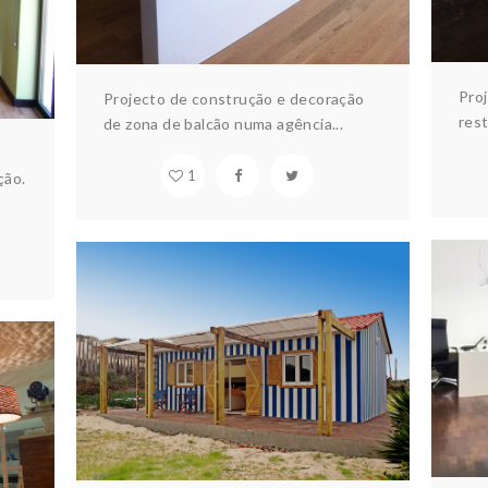
Pro
Projecto de construção e decoração
rest
de zona de balcão numa agência...
1
ção.
CASA DA BARRA
Ar
Arquitectura & design
Construção
H
Interiores
ção