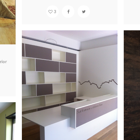
3
rior
RE
FOYER – LUXEMBOURG
A
Arquitectura & design
Construção
Interiores
A
ão