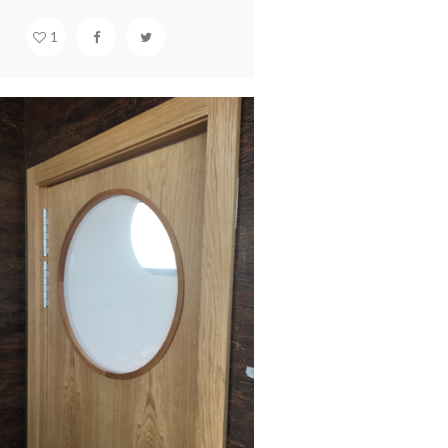
1
STAURANTE FLUTUANTE
rquitectura & design
Hotelaria
Interiores