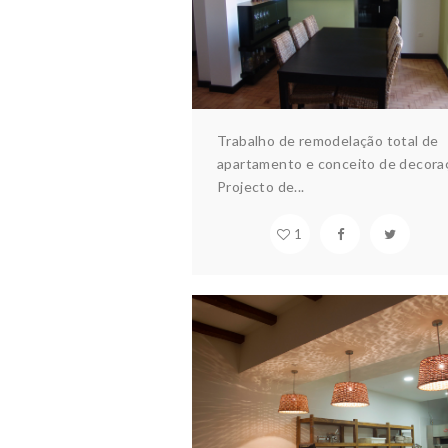
Interiores
Trabalho de remodelação total de
apartamento e conceito de decora
Projecto de...
1
PADARIA
Arquitectura & design
Constru
Interiores