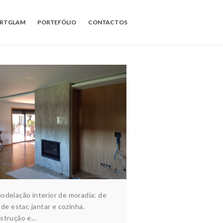
ARTGLAM
PORTEFÓLIO
CONTACTOS
MORADIA 2
quitectura & design
Habitação
Interiores
odelação interior de moradia: de
 de estar, jantar e cozinha.
trução e...